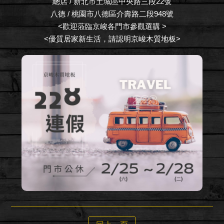
總店 / 新北市土城區中央路三段22號
八德 / 桃園市八德區介壽路二段948號
<歡迎蒞臨京峻各門市參觀選購 >
<優質居家新生活，請認明京峻木質地板>