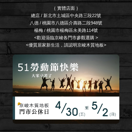
｛ 實體店面 ｝
總店 / 新北市土城區中央路三段22號
八德 / 桃園市八德區介壽路二段948號
楊梅 / 桃園市楊梅區永美路114號
<歡迎蒞臨京峻各門市參觀選購 >
<優質居家新生活，請認明京峻木質地板>