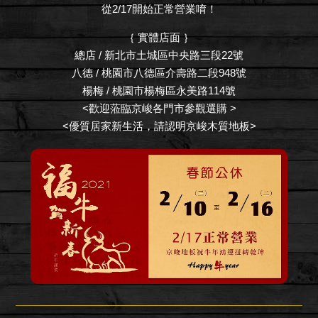
從2/17開始正常營業唷！
｛ 實體店面 ｝
總店 / 新北市土城區中央路三段22號
八德 / 桃園市八德區介壽路二段948號
楊梅 / 桃園市楊梅區永美路114號
<歡迎蒞臨京峻各門市參觀選購 >
<優質居家新生活，請認明京峻木質地板>