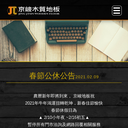
春節公休公告
2021.02.09
農曆新年即將到來， 京峻地板祝
2021年牛年鴻運扭轉乾坤，新春佳節愉快
春節休假日為
▲ 2/10小年夜 ~2/16初五▲
暫停所有門市洽詢及網路回覆相關服務