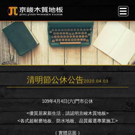
清明節公休公告
2020.04.03
109年4月4日(六)門市公休
<優質居家新生活，請認明京峻木質地板>
<各式超耐磨地板、防水地板、品質嚴選專業施工>
｛ 實體店面 ｝