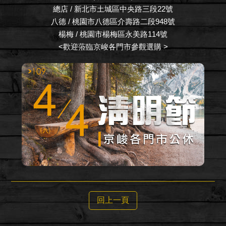
總店 / 新北市土城區中央路三段22號
八德 / 桃園市八德區介壽路二段948號
楊梅 / 桃園市楊梅區永美路114號
<歡迎蒞臨京峻各門市參觀選購 >
回上一頁