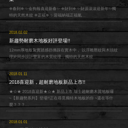
❈春到❈ ✨金狗報喜迎新春✨ ❈財到❈ ✨財源滾滾迎新年✨獨
特的天然木紋 ❈正福❈ ✨迎福納福正福氣…
2018.02.02
新趨勢耐磨木地板好評登場!!
12mm厚地板紮實踏感彷彿踩在實木中， 以浮雕壓紋與木頭紋
理於同步設計豐富的木質紋理，獨特的天然木紋…
2018.01.11
2018喜迎新，超耐磨地板新品上市!!
★☆★ 2018喜迎新★☆★ 新品上市 瑞士超耐磨木質地板囉
~【新趨勢系列】登場!!正在尋覓獨特木地板的你 ~還在等什
麼？？？…
2018.01.01