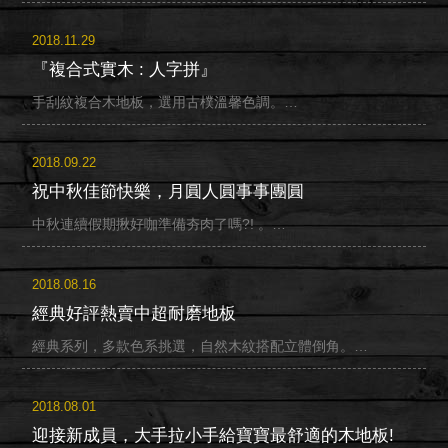
2018.11.29
『複合式實木 : 人字拼』
手刮紋複合木地板，選用古樸溫馨色調。…
2018.09.22
祝中秋佳節快樂，月圓人圓事事團圓
中秋連續假期揪好咖準備夯肉了嗎?! 。…
2018.08.16
經典好評熱賣中超耐磨地板
經典系列，多款色系挑選，自然木紋搭配立體倒角。…
2018.08.01
迎接新成員，大手拉小手給寶寶最舒適的木地板!